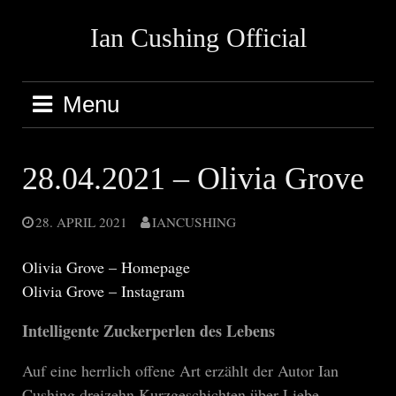
Skip
Ian Cushing Official
to
content
Menu
28.04.2021 – Olivia Grove
28. APRIL 2021
IANCUSHING
Olivia Grove – Homepage
Olivia Grove – Instagram
Intelligente Zuckerperlen des Lebens
Auf eine herrlich offene Art erzählt der Autor Ian
Cushing dreizehn Kurzgeschichten über Liebe,